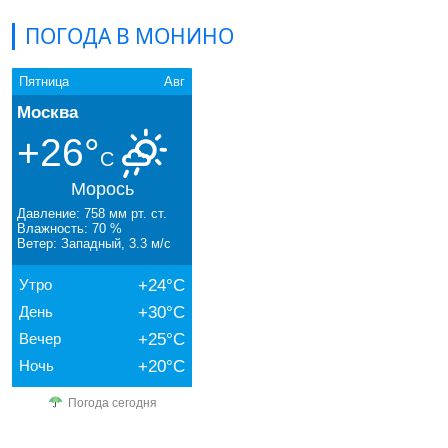
ПОГОДА В МОНИНО
Пятница
Авг
Москва
+26°
C
Морось
Давление: 758 мм рт. ст.
Влажность: 70 %
Ветер: Западный, 3.3 м/с
Утро
+24°C
День
+30°C
Вечер
+25°C
Ночь
+20°C
Погода сегодня