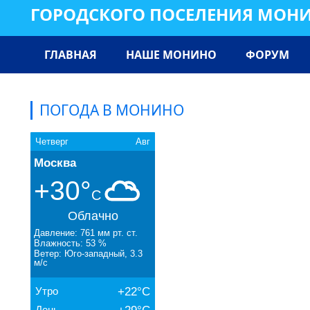
ГОРОДСКОГО ПОСЕЛЕНИЯ МОН
ГЛАВНАЯ
НАШЕ МОНИНО
ФОРУМ
ПОГОДА В МОНИНО
Четверг
Авг
Москва
+30°
C
Облачно
Давление: 761 мм рт. ст.
Влажность: 53 %
Ветер: Юго-западный, 3.3
м/с
Утро
+22°C
День