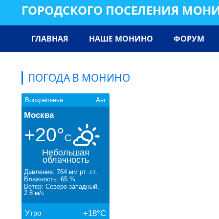
ГОРОДСКОГО ПОСЕЛЕНИЯ МОН
ГЛАВНАЯ
НАШЕ МОНИНО
ФОРУМ
ПОГОДА В МОНИНО
Воскресенье
Авг
Москва
+20°
C
Небольшая
облачность
Давление: 764 мм рт. ст.
Влажность: 65 %
Ветер: Северо-западный,
2.8 м/с
Утро
+18°C