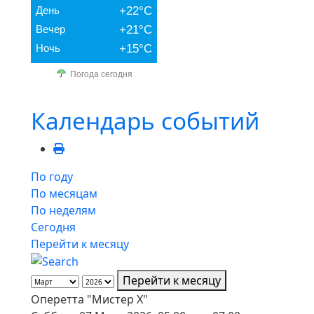
День
+22°C
Вечер
+21°C
Ночь
+15°C
Погода сегодня
Календарь событий
По году
По месяцам
По неделям
Сегодня
Перейти к месяцу
Перейти к месяцу
Оперетта "Мистер Х"