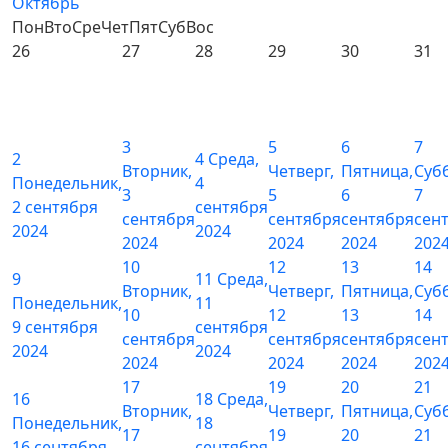
Октябрь
Пон
Вто
Сре
Чет
Пят
Суб
Вос
26
27
28
29
30
31
3
5
6
7
2
4
Среда,
Вторник,
Четверг,
Пятница,
Суб
Понедельник,
4
3
5
6
7
2 сентября
сентября
сентября
сентября
сентября
сен
2024
2024
2024
2024
2024
202
10
12
13
14
9
11
Среда,
Вторник,
Четверг,
Пятница,
Суб
Понедельник,
11
10
12
13
14
9 сентября
сентября
сентября
сентября
сентября
сен
2024
2024
2024
2024
2024
202
17
19
20
21
16
18
Среда,
Вторник,
Четверг,
Пятница,
Суб
Понедельник,
18
17
19
20
21
16 сентября
сентября