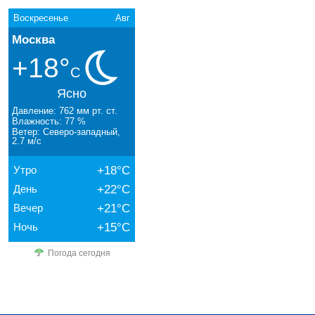
Воскресенье
Авг
Москва
+18°
C
Ясно
Давление: 762 мм рт. ст.
Влажность: 77 %
Ветер: Северо-западный,
2.7 м/с
Утро
+18°C
День
+22°C
Вечер
+21°C
Ночь
+15°C
Погода сегодня