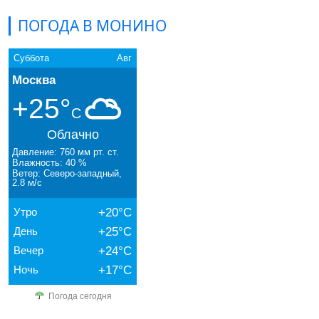
ПОГОДА В МОНИНО
Суббота
Авг
Москва
+25°
C
Облачно
Давление: 760 мм рт. ст.
Влажность: 40 %
Ветер: Северо-западный,
2.8 м/с
Утро
+20°C
День
+25°C
Вечер
+24°C
Ночь
+17°C
Погода сегодня