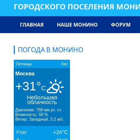
ГОРОДСКОГО ПОСЕЛЕНИЯ МОН
ГЛАВНАЯ
НАШЕ МОНИНО
ФОРУМ
ПОГОДА В МОНИНО
Пятница
Авг
Москва
+31°
C
Небольшая
облачность
Давление: 758 мм рт. ст.
Влажность: 50 %
Ветер: Западный, 3.2 м/с
Утро
+24°C